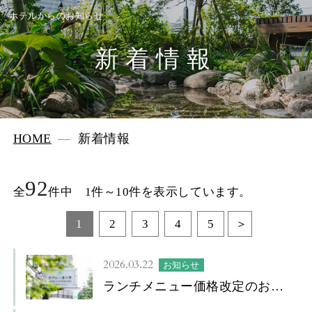
ホテルからのお知らせ
新着情報
HOME
新着情報
92
全
件中 1件～10件を表示しています。
1
2
3
4
5
2026.03.22
お知らせ
ランチメニュー価格改定のお知
らせ