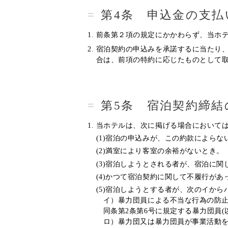
第4条 申込金の支払
前条第２項の規定にかかわらず、当ホ
宿泊契約の申込みを承諾するに当たり
合は、前項の特約に応じたものとして
第5条 宿泊契約締結
当ホテルは、次に掲げる場合において
(1)宿泊の申込みが、この約款によらな
(2)満室により客室の余裕がないとき。
(3)宿泊しようとされる者が、宿泊に
(4)かつて宿泊契約に関して不履行が
(5)宿泊しようとする者が、次のイか
イ）暴力団員による不当な行為の防止等
同条第2条第6号に規定する暴力団員
ロ）暴力団又は暴力団員が事業活動