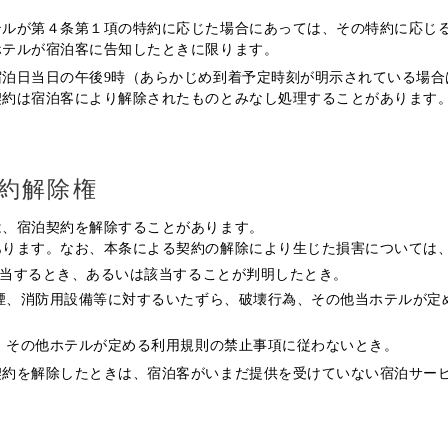
テルが第４条第１項の特約に応じた場合にあっては、その特約に応じ
ホテルが宿泊客に告知したときに限ります。
宿泊日当日の午後9時（あらかじめ到着予定時刻が明示されている場合
契約は宿泊客により解除されたものとみなし処理することがあります
約解除権
は、宿泊契約を解除することがあります。
あります。なお、本条による契約の解除により生じた損害については
に該当するとき、あるいは該当することが判明したとき。
喫煙、消防用設備等に対するいたずら、破壊行為、その他当ホテルが定
為、その他ホテルが定める利用規則の禁止事項に従わないとき。
契約を解除したときは、宿泊客がいまだ提供を受けていない宿泊サー