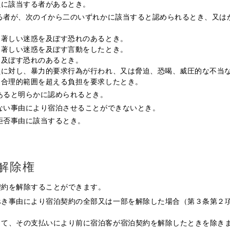
員に該当する者があるとき。
する者が、次のイから二のいずれかに該当すると認められるとき、又
に著しい迷惑を及ぼす恐れのあるとき。
に著しい迷惑を及ぼす言動をしたとき。
を及ぼす恐れのあるとき。
員に対し、暴力的要求行為が行われ、又は脅迫、恐喝、威圧的な不当
、合理的範囲を超える負担を要求したとき。
であると明らかに認められるとき。
得ない事由により宿泊させることができないとき。
泊拒否事由に該当するとき。
解除権
契約を解除することができます。
べき事由により宿泊契約の全部又は一部を解除した場合（第３条第２
って、その支払いにより前に宿泊客が宿泊契約を解除したときを除き