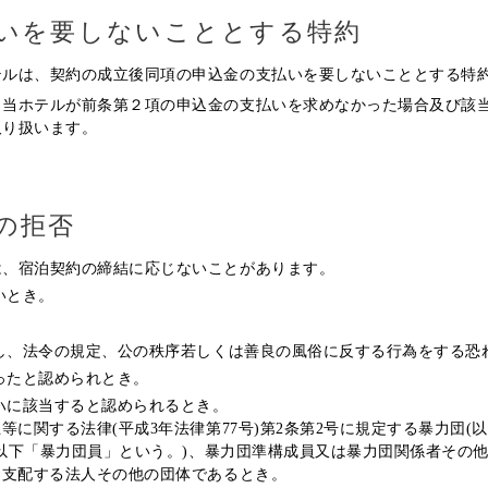
いを
要しないこととする特約
テルは、契約の成立後同項の申込金の支払いを要しないこととする特
、当ホテルが前条第２項の申込金の支払いを求めなかった場合及び該
取り扱います。
の拒否
は、宿泊契約の締結に応じないことがあります。
いとき。
関し、法令の規定、公の秩序若しくは善良の風俗に反する行為をする恐
あったと認められとき。
らハに該当すると認められるとき。
に関する法律(平成3年法律第77号)第2条第2号に規定する暴力団(
(以下「暴力団員」という。)、暴力団準構成員又は暴力団関係者その
を支配する法人その他の団体であるとき。