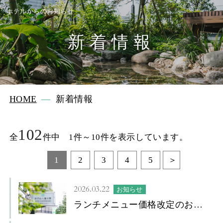
ホテルからのお知らせ
新着情報
HOME
新着情報
102
全
件中 1件～10件を表示しています。
1
2
3
4
5
2026.03.22
お知らせ
ランチメニュー価格改定のお知
らせ